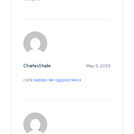
CharlesStade
May 9, 2026
сім’я
навіщо ми одружуємося