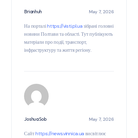
Brianhuh
May 7, 2026
На порталі
https://visti.pl.ua
зібрані головні
новини Полтави та області. Тут публікують
матеріали про події, транспорт,
інфраструктуру та життя регіону.
JoshuaSob
May 7, 2026
Сайт
https://news.vinnica.ua
висвітлює