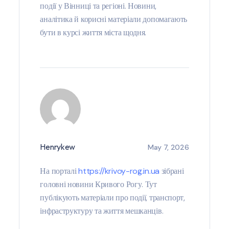
події у Вінниці та регіоні. Новини,
аналітика й корисні матеріали допомагають
бути в курсі життя міста щодня.
Henrykew
May 7, 2026
На порталі
https://krivoy-rog.in.ua
зібрані
головні новини Кривого Рогу. Тут
публікують матеріали про події, транспорт,
інфраструктуру та життя мешканців.