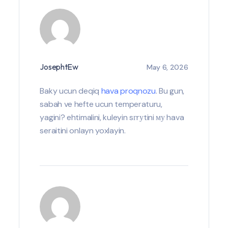
JosephtEw
May 6, 2026
Baky ucun deqiq
hava proqnozu
. Bu gun,
sabah ve hefte ucun temperaturu,
yagini? ehtimalini, kuleyin sгrуtini му hava
seraitini onlayn yoxlayin.